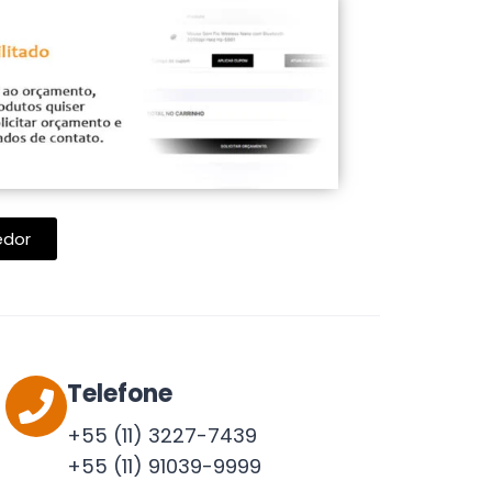
Open Map 
edor
Telefone
+55 (11) 3227-7439
+55 (11) 91039-9999