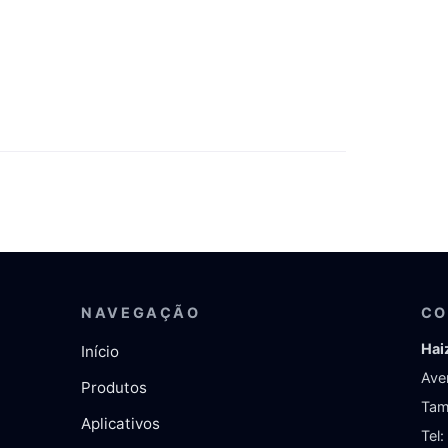
NAVEGAÇÃO
CO
Hai
Início
Ave
Produtos
Tam
Aplicativos
Tel