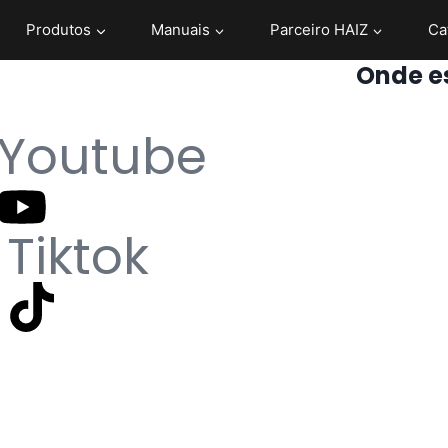
Produtos
Manuais
Parceiro HAIZ
Ca
Onde e
Youtube
n
Tiktok