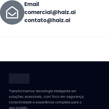
Email
comercial@haiz.ai
contato@haiz.ai
Transformamos tecnologia inteligente em
soluções acessíveis, com foco em segurança,
conectividade e experiência completa para o
seu projeto.