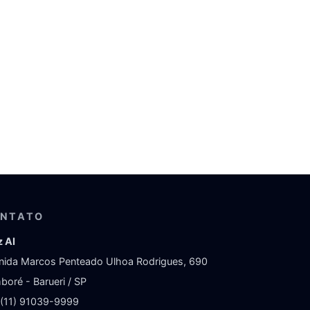
NTATO
z AI
nida Marcos Penteado Ulhoa Rodrigues, 690
boré - Barueri / SP
: (11) 91039-9999