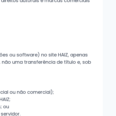
e direitos autorais e marcas comerciais
es ou software) no site HAIZ, apenas
 não uma transferência de título e, sob
cial ou não comercial);
HAIZ;
; ou
servidor.