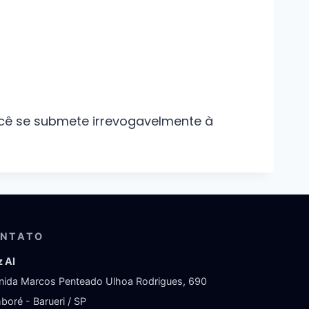
ocê se submete irrevogavelmente à
NTATO
z AI
nida Marcos Penteado Ulhoa Rodrigues, 690
boré - Barueri / SP