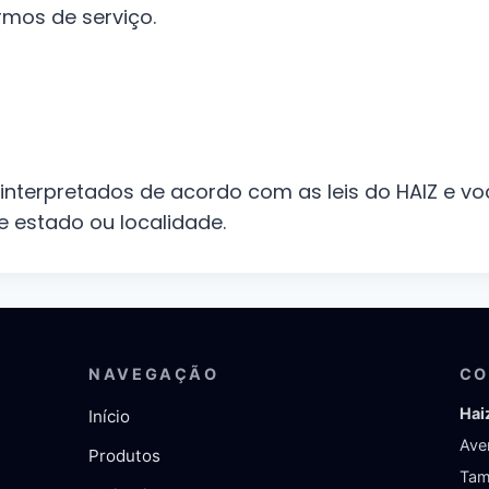
rmos de serviço.
 interpretados de acordo com as leis do HAIZ e v
le estado ou localidade.
NAVEGAÇÃO
CO
Hai
Início
Ave
Produtos
Tam