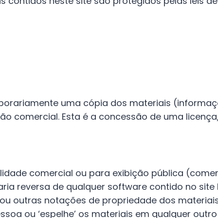
is contidos neste site são protegidos pelas leis d
orariamente uma cópia dos materiais (informaçõ
não comercial. Esta é a concessão de uma licença,
alidade comercial ou para exibição pública (comer
ria reversa de qualquer software contido no site 
 ou outras notações de propriedade dos materiais
essoa ou ‘espelhe’ os materiais em qualquer outro 