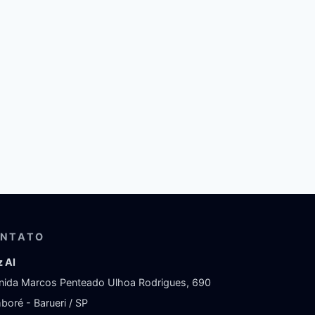
NTATO
z AI
nida Marcos Penteado Ulhoa Rodrigues, 690
boré - Barueri / SP