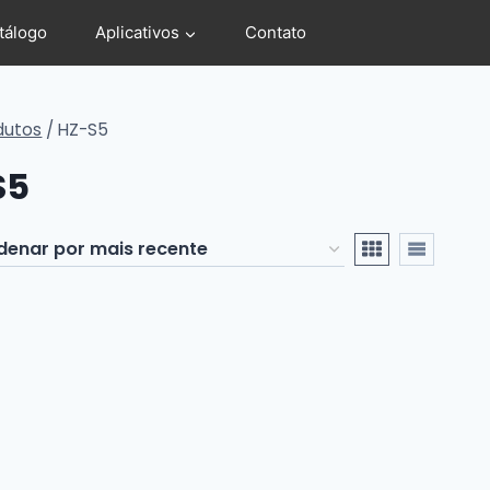
tálogo
Aplicativos
Contato
dutos
/
HZ-S5
S5