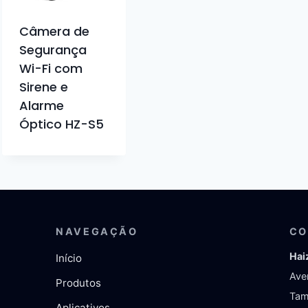
Câmera de
Segurança
Wi-Fi com
Sirene e
Alarme
Óptico HZ-S5
NAVEGAÇÃO
CO
Hai
Início
Ave
Produtos
Tam
Aplicativos