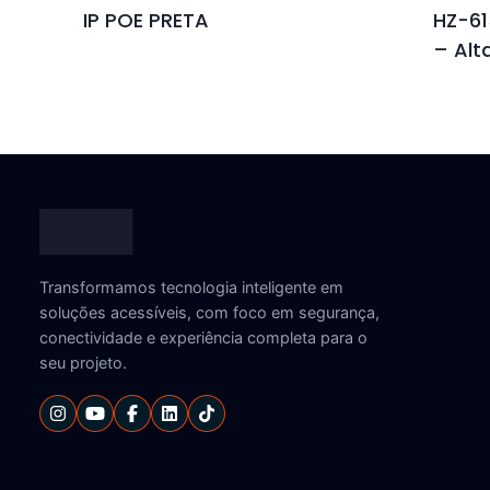
IP POE PRETA
HZ-6
– Alt
Transformamos tecnologia inteligente em
soluções acessíveis, com foco em segurança,
conectividade e experiência completa para o
seu projeto.