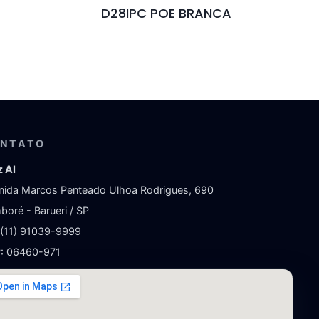
D28IPC POE BRANCA
NTATO
z AI
nida Marcos Penteado Ulhoa Rodrigues, 690
boré - Barueri / SP
: (11) 91039-9999
: 06460-971