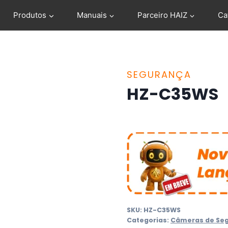
Produtos
Manuais
Parceiro HAIZ
Ca
SEGURANÇA
HZ-C35WS
SKU:
HZ-C35WS
Categorias:
Câmeras de Se