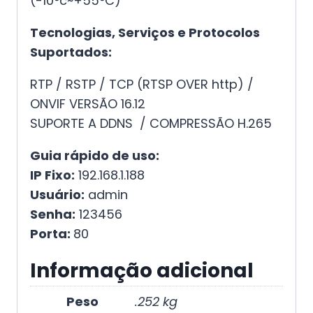
(-10°c~+55°C)
Tecnologias, Serviços e Protocolos
Suportados:
RTP / RSTP / TCP (RTSP OVER http) /
ONVIF VERSÃO 16.12
SUPORTE A DDNS / COMPRESSÃO H.265
Guia rápido de uso:
IP Fixo:
192.168.1.188
Usuário:
admin
Senha:
123456
Porta:
80
Informação adicional
Peso
.252 kg